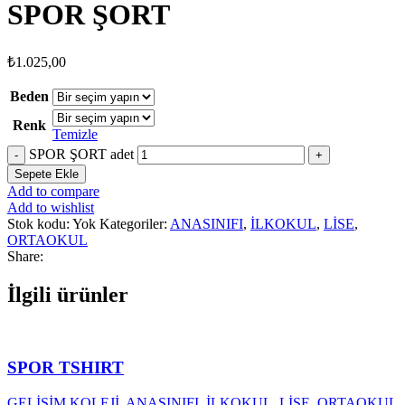
SPOR ŞORT
₺
1.025,00
Beden
Renk
Temizle
SPOR ŞORT adet
Sepete Ekle
Add to compare
Add to wishlist
Stok kodu:
Yok
Kategoriler:
ANASINIFI
,
İLKOKUL
,
LİSE
,
ORTAOKUL
Share:
İlgili ürünler
SPOR TSHIRT
GELİŞİM KOLEJİ
,
ANASINIFI
,
İLKOKUL
,
LİSE
,
ORTAOKUL