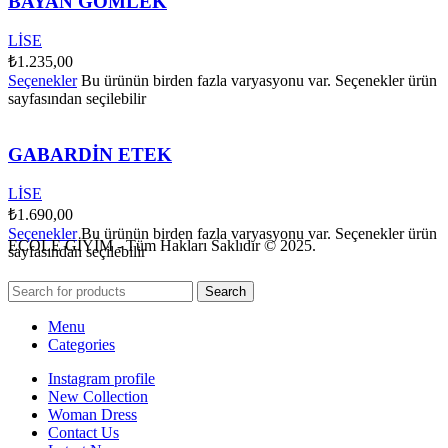
BAYAN GÖMLEK
LİSE
₺
1.235,00
Seçenekler
Bu ürünün birden fazla varyasyonu var. Seçenekler ürün
sayfasından seçilebilir
GABARDİN ETEK
LİSE
₺
1.690,00
Seçenekler
Bu ürünün birden fazla varyasyonu var. Seçenekler ürün
ECOLE GİYİM - Tüm Hakları Saklıdır © 2025.
sayfasından seçilebilir
Search
Menu
Categories
Instagram profile
New Collection
Woman Dress
Contact Us