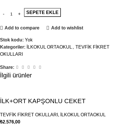
SEPETE EKLE
Add to compare
Add to wishlist
Stok kodu:
Yok
Kategoriler:
İLKOKUL ORTAOKUL
,
TEVFİK FİKRET
OKULLARI
Share:
İlgili ürünler
İLK+ORT KAPŞONLU CEKET
TEVFİK FİKRET OKULLARI
,
İLKOKUL ORTAOKUL
₺
2.576,00